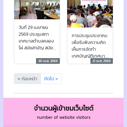
ยาเสพติด ประจำปี
2569 25 - 29 พ.ค.
2569
วันที่ 29 เมษายน
2569 ประชุมสภา
การประชุมประชาคม
เทศบาลตำบลคลอง
เพื่อรับฟังความคิด
ไผ่ สมัยสามัญ สมัย
เห็นการจัดทำ
ที่ 2 ประจำปี 2569
เทศบัญญัติเทศบาล
30 เม.ย. 2569
21 เม.ย. 2569
ตำบาลตำบลลองไผ่
เรื่อง ค่าธรรมเนียม
และยกเว้นค่า
« ก่อนหน้า
ถัดไป »
ธรรมเนียมเกี่ยวกับ
การจัดการสิ่งปฏิกูล
และมูลฝอย พ.ศ.
2569
จำนวนผู้เข้าชมเว็บไซต์
number of website visitors