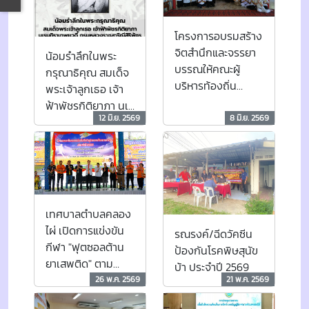
ตำบลคลองไผ่
โครงการอบรมสร้าง
จิตสำนึกและจรรยา
น้อมรำลึกในพระ
บรรณให้คณะผู้
กรุณาธิคุณ สมเด็จ
บริหารท้องถิ่น
พระเจ้าลูกเธอ เจ้า
สมาชิกสภาเทศบาล
ฟ้าพัชรกิติยาภา นเร
พนักงานเทศบาล
12 มิ.ย. 2569
8 มิ.ย. 2569
นทิราเทพยวดี กรม
ลูกจ้างเทศบาล และ
หลวงราชสาริณีสิริ
พนักงานจ้าง
พัชร มหาวัชรราช
เทศบาล ประจำ
ธิดา
ปีงบประมาณ พ.ศ.
2569
เทศบาลตำบลคลอง
ไผ่ เปิดการแข่งขัน
รณรงค์/ฉีดวัคซีน
กีฬา "ฟุตซอลต้าน
ป้องกันโรคพิษสุนัข
ยาเสพติด" ตาม
บ้า ประจำปี 2569
โครงการจัดการแข่ง
26 พ.ค. 2569
21 พ.ค. 2569
ขันก็ฬาฟุตซอลต้าน