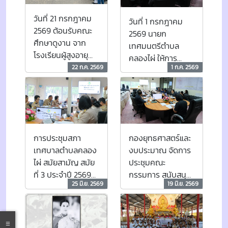
วันที่ 21 กรกฎาคม
วันที่ 1 กรกฎาคม
2569 ต้อนรับคณะ
2569 นายก
ศึกษาดูงาน จาก
เทศมนตรีตำบล
โรงเรียนผู้สูงอายุ
คลองไผ่ ให้การ
องค์การบริหารส่วน
22 ก.ค. 2569
1 ก.ค. 2569
ต้อนรับพนักงาน
ตำบลลุงเขว้า
เทศบาลโอน (ย้าย)
มาสังกัดเทศบาล
ตำบลคลองไผ่
การประชุมสภา
กองยุทธศาสตร์และ
เทศบาลตำบลคลอง
งบประมาณ จัดการ
ไผ่ สมัยสามัญ สมัย
ประชุมคณะ
ที่ 3 ประจำปี 2569
กรรมการ สนับสนุน
25 มิ.ย. 2569
19 มิ.ย. 2569
วันที่ 25 มิถุนายน
การจัดทำแผน
2569 ณ ห้องประชุม
พัฒนาท้องถิ่น และ
สภาเทศบาลตำบล
คณะกรรมการ
คลองไผ่
พัฒนาเทศบาล