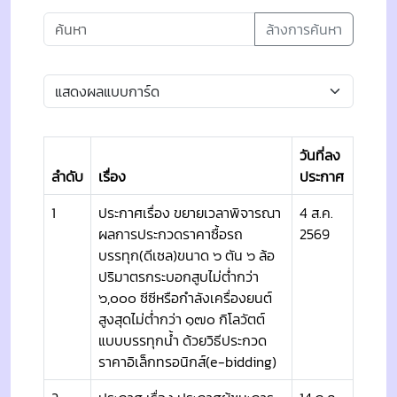
ล้างการค้นหา
วันที่ลง
ลำดับ
เรื่อง
ประกาศ
1
ประกาศเรื่อง ขยายเวลาพิจารณา
4 ส.ค.
ผลการประกวดราคาซื้อรถ
2569
บรรทุก(ดีเซล)ขนาด ๖ ตัน ๖ ล้อ
ปริมาตรกระบอกสูบไม่ต่ำกว่า
๖,๐๐๐ ซีซีหรือกำลังเครื่องยนต์
สูงสุดไม่ต่ำกว่า ๑๗๐ กิโลวัตต์
แบบบรรทุกน้ำ ด้วยวิธีประกวด
ราคาอิเล็กทรอนิกส์(e-bidding)