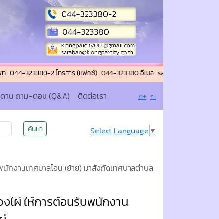
3380-2 โทรสาร (แฟกซ์) : 044-323380 อีเมล : saraban@klongpaicity.go.th , k
ะดาน ถาม-ตอบ (Q&A)
ติดต่อเรา
ก+
ก-
ค้นหา
Select Language
▼
บพนักงานเทศบาลโอน (ย้าย) มาสังกัดเทศบาลตำบล
งไผ่ ให้การต้อนรับพนักงาน