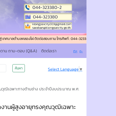
าลตำบลคลองไผ่ ติดต่อสอบถาม โทรศัพท์ : 044-323380-2 โทรสาร (แฟกซ์) : 044-3
ะดาน ถาม-ตอบ (Q&A)
ติดต่อเรา
ก+
ก-
ค้นหา
Select Language
▼
งคุณวุฒิเฉพาะทางด้านช่าง ประจำปีงบประมาณ พ.ศ.
ักงานผู้สูงอายุทรงคุณวุฒิเฉพาะ