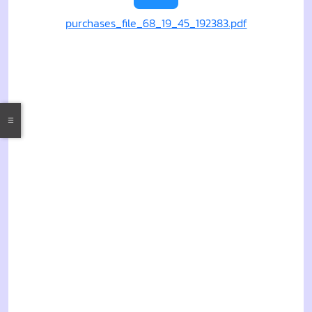
purchases_file_68_19_45_192383.pdf